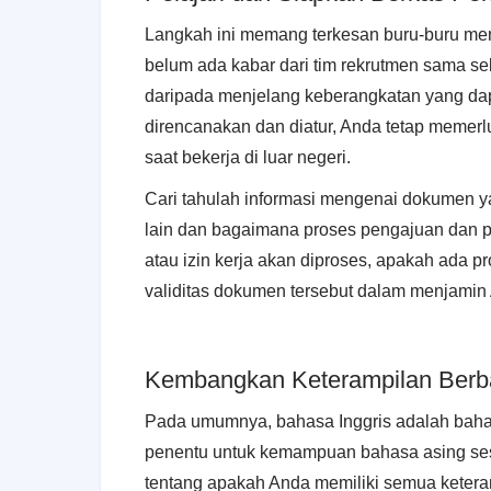
Langkah ini memang terkesan buru-buru me
belum ada kabar dari tim rekrutmen sama sek
daripada menjelang keberangkatan yang da
direncanakan dan diatur, Anda tetap memerlu
saat bekerja di luar negeri.
Cari tahulah informasi mengenai dokumen ya
lain dan bagaimana proses pengajuan dan p
atau izin kerja akan diproses, apakah ada p
validitas dokumen tersebut dalam menjamin
Kembangkan Keterampilan Ber
Pada umumnya, bahasa Inggris adalah bahasa
penentu untuk kemampuan bahasa asing ses
tentang apakah Anda memiliki semua ketera