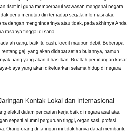
ukan riset ini guna memperbarui wawasan mengenai negara
idak perlu menutup diri terhadap segala informasi atau
karena dengan menghindarinya atau tidak, pada akhirnya Anda
a rasanya tinggal di sana.
 adalah uang, baik itu cash, kredit maupun debit. Beberapa
entang gaji yang akan didapat setiap bulannya, namun
anyak uang yang akan dihasilkan. Buatlah perhitungan kasar
aya-biaya yang akan dikeluarkan selama hidup di negara
ingan Kontak Lokal dan Internasional
 efektif dalam pencarian kerja baik di negara asal atau
an seperti alumni perguruan tinggi, organisasi, profesi
. Orang-orang di jaringan ini tidak hanya dapat membantu