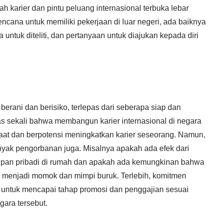
ah karier dan pintu peluang internasional terbuka lebar
ncana untuk memiliki pekerjaan di luar negeri, ada baiknya
ntuk diteliti, dan pertanyaan untuk diajukan kepada diri
erani dan berisiko, terlepas dari seberapa siap dan
as sekali bahwa membangun karier internasional di negara
aat dan berpotensi meningkatkan karier seseorang. Namun,
yak pengorbanan juga. Misalnya apakah ada efek dari
idupan pribadi di rumah dan apakah ada kemungkinan bahwa
ah menjadi momok dan mimpi buruk. Terlebih, komitmen
a untuk mencapai tahap promosi dan penggajian sesuai
gara tersebut.