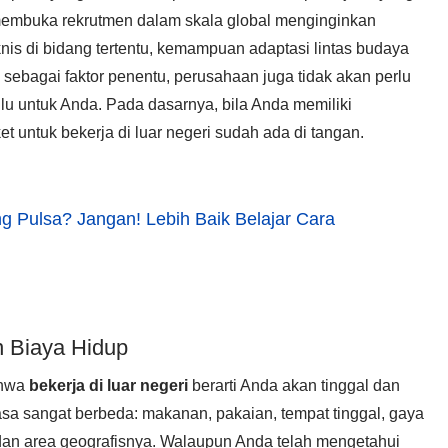
embuka rekrutmen dalam skala global menginginkan
nis di bidang tertentu, kemampuan adaptasi lintas budaya
ebagai faktor penentu, perusahaan juga tidak akan perlu
lu untuk Anda. Pada dasarnya, bila Anda memiliki
t untuk bekerja di luar negeri sudah ada di tangan.
 Pulsa? Jangan! Lebih Baik Belajar Cara
n Biaya Hidup
ahwa
bekerja di luar negeri
berarti Anda akan tinggal dan
sa sangat berbeda: makanan, pakaian, tempat tinggal, gaya
 dan area geografisnya. Walaupun Anda telah mengetahui