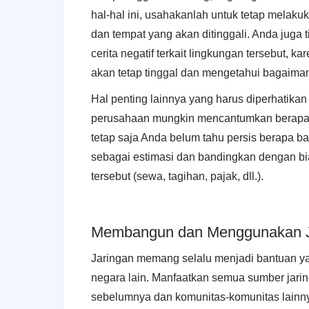
hal-hal ini, usahakanlah untuk tetap melak
dan tempat yang akan ditinggali. Anda juga t
cerita negatif terkait lingkungan tersebut, 
akan tetap tinggal dan mengetahui bagaiman
Hal penting lainnya yang harus diperhatikan
perusahaan mungkin mencantumkan berapa r
tetap saja Anda belum tahu persis berapa b
sebagai estimasi dan bandingkan dengan bi
tersebut (sewa, tagihan, pajak, dll.).
Membangun dan Menggunakan Jar
Jaringan memang selalu menjadi bantuan yang
negara lain. Manfaatkan semua sumber jaring
sebelumnya dan komunitas-komunitas lainnya