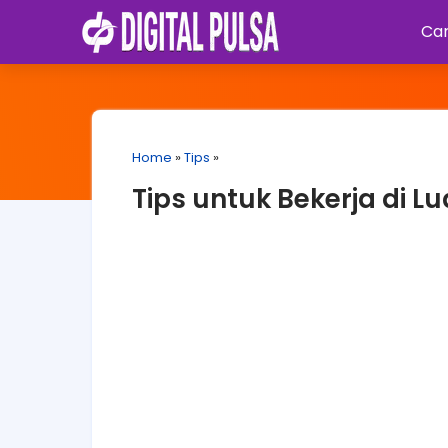
Car
Home
»
Tips
»
Tips untuk Bekerja di L