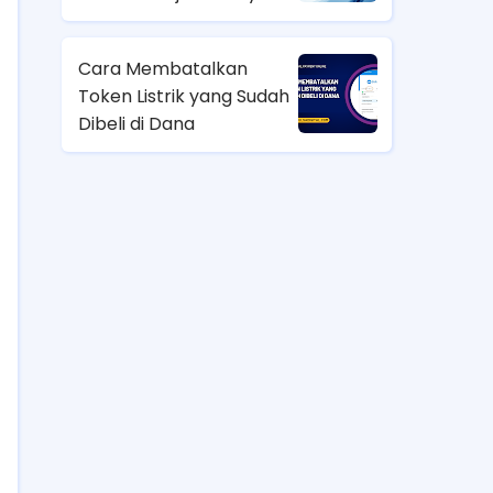
Cara Membatalkan
Token Listrik yang Sudah
Dibeli di Dana