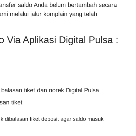
ransfer saldo Anda belum bertambah secara
mi melalui jalur komplain yang telah
Via Aplikasi Digital Pulsa :
alasan tiket dan norek Digital Pulsa
san tiket
ik dibalasan tiket deposit agar saldo masuk