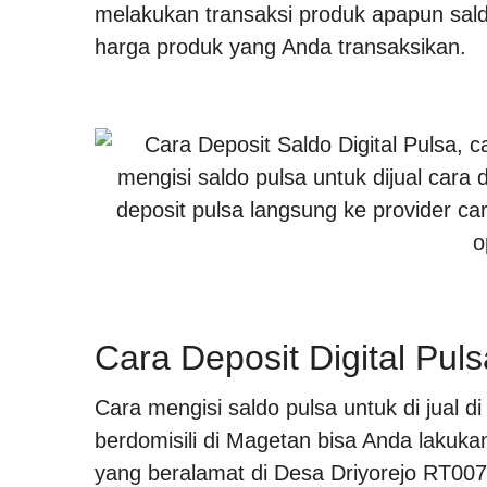
melakukan transaksi produk apapun sald
harga produk yang Anda transaksikan.
Cara Deposit Digital Pul
Cara mengisi saldo pulsa untuk di jual d
berdomisili di Magetan bisa Anda lakuk
yang beralamat di Desa Driyorejo RT0