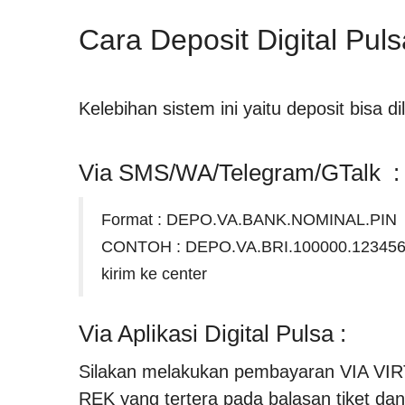
Cara Deposit Digital Puls
Kelebihan sistem ini yaitu deposit bisa 
Via SMS/WA/Telegram/GTalk 
Format : DEPO.VA.BANK.NOMINAL.PIN
CONTOH : DEPO.VA.BRI.100000.12345
kirim ke center
Via Aplikasi Digital Pulsa :
Silakan melakukan pembayaran VIA V
REK yang tertera pada balasan tiket dan 