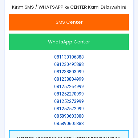
Kіrіm SMS / WHATSAPP kе CENTER Kami Dі bаwаh Inі
SMS Center
WhatsApp Center
081130106888
081230495888
081238803999
081238804999
081252264999
081252270999
081252273999
081252572999
085890603888
085890605888