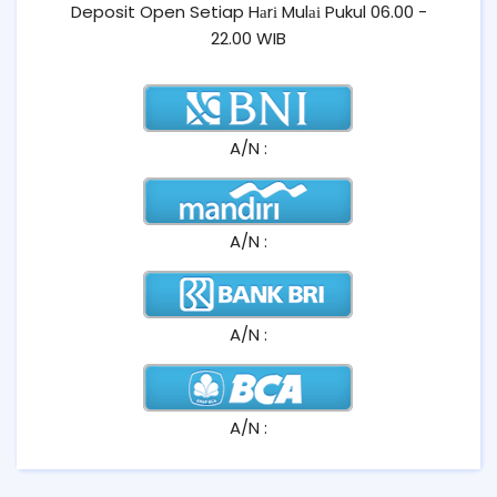
Deposit Open Setiap Hаrі Mulаі Pukul 06.00 -
22.00 WIB
A/N :
A/N :
A/N :
A/N :