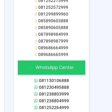
081252273999
081252572999
081299899960
085890603888
085890605888
087898984999
087898987999
089686664999
089686665999
WhatsApp Center
081130106888
081230495888
081238803999
081238804999
081252264999