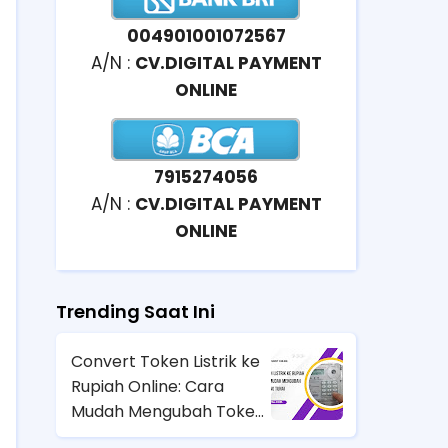
004901001072567
A/N :
CV.DIGITAL PAYMENT
ONLINE
7915274056
A/N :
CV.DIGITAL PAYMENT
ONLINE
Trending Saat Ini
Convert Token Listrik ke
Rupiah Online: Cara
Mudah Mengubah Token
Jadi Uang Tunai