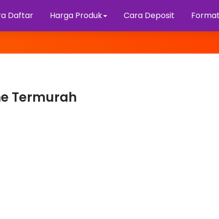
a Daftar
Harga Produk
Cara Deposit
Format
ne Termurah