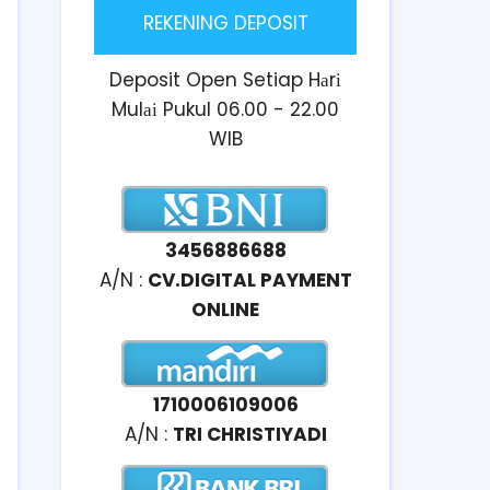
REKENING DEPOSIT
Deposit Open Setiap Hаrі
Mulаі Pukul 06.00 - 22.00
WIB
3456886688
A/N :
CV.DIGITAL PAYMENT
ONLINE
1710006109006
A/N :
TRI CHRISTIYADI