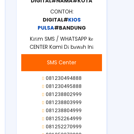
DIGITAL#NAMA#KOTA
CONTOH:
DIGITAL#
KIOS
PULSA
#BANDUNG
Kіrіm SMS / WHATSAPP kе
CENTER Kami Dі bаwаh Inі
SMS Center
081230494888
081230495888
081238802999
081238803999
081238804999
081252264999
081252270999