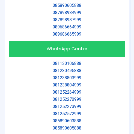
085890605888
087898984999
087898987999
089686664999
089686665999
WhatsApp Center
081130106888
081230495888
081238803999
081238804999
081252264999
081252270999
081252273999
081252572999
085890603888
085890605888