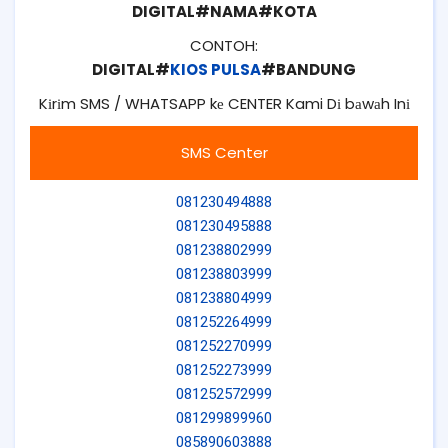
DIGITAL#NAMA#KOTA
CONTOH:
DIGITAL#
KIOS PULSA
#BANDUNG
Kіrіm SMS / WHATSAPP kе CENTER Kami Dі bаwаh Inі
SMS Center
081230494888
081230495888
081238802999
081238803999
081238804999
081252264999
081252270999
081252273999
081252572999
081299899960
085890603888