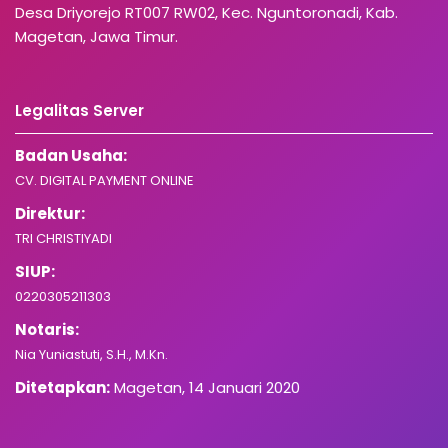
Desa Driyorejo RT007 RW02, Kec. Nguntoronadi, Kab.
Magetan, Jawa Timur.
Legalitas Server
Badan Usaha:
CV. DIGITAL PAYMENT ONLINE
Direktur:
TRI CHRISTIYADI
SIUP:
0220305211303
Notaris:
Nia Yuniastuti, S.H., M.Kn.
Ditetapkan:
Magetan, 14 Januari 2020