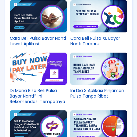
Cara Beli Pulsa Bayar Nanti
Cara Beli Pulsa XL Bayar
Lewat Aplikasi
Nanti Terbaru
Di Mana Bisa Beli Pulsa
Ini Dia 3 Aplikasi Pinjaman
Bayar Nanti? Ini
Pulsa Tanpa Ribet
Rekomendasi Tempatnya