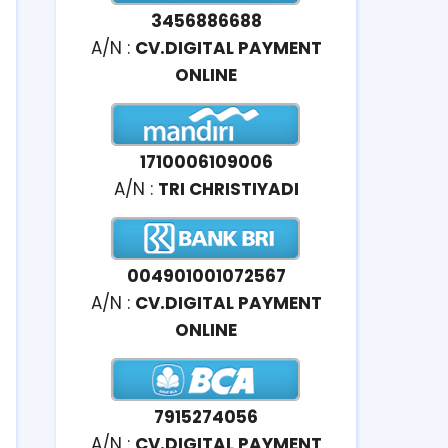
3456886688
A/N :
CV.DIGITAL PAYMENT
ONLINE
1710006109006
A/N :
TRI CHRISTIYADI
004901001072567
A/N :
CV.DIGITAL PAYMENT
ONLINE
7915274056
A/N :
CV.DIGITAL PAYMENT