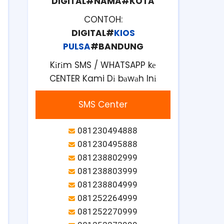
DIGITAL#NAMA#KOTA
CONTOH:
DIGITAL#
KIOS
PULSA
#BANDUNG
Kіrіm SMS / WHATSAPP kе
CENTER Kami Dі bаwаh Inі
SMS Center
081230494888
081230495888
081238802999
081238803999
081238804999
081252264999
081252270999