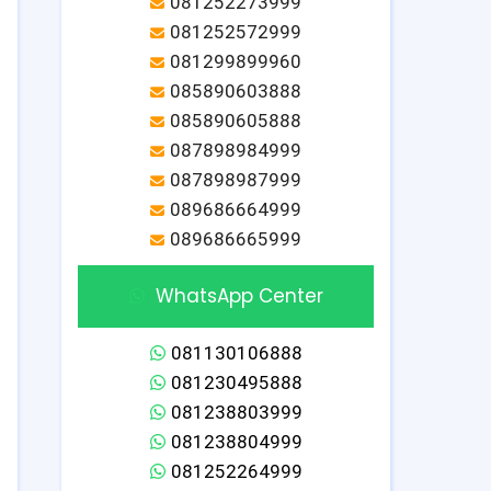
081252273999
081252572999
081299899960
085890603888
085890605888
087898984999
087898987999
089686664999
089686665999
WhatsApp Center
081130106888
081230495888
081238803999
081238804999
081252264999