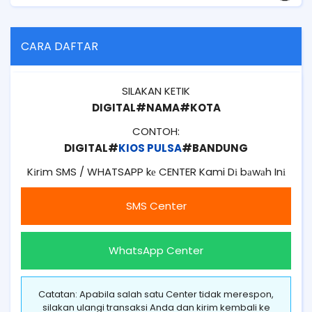
CARA DAFTAR
SILAKAN KETIK
DIGITAL#NAMA#KOTA
CONTOH:
DIGITAL#
KIOS PULSA
#BANDUNG
Kіrіm SMS / WHATSAPP kе CENTER Kami Dі bаwаh Inі
SMS Center
WhatsApp Center
Catatan: Apabila salah satu Center tidak merespon,
silakan ulangi transaksi Anda dan kirim kembali ke