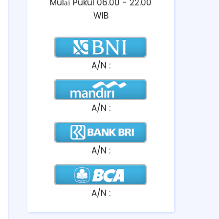
Mulаі Pukul 06.00 - 22.00
WIB
A/N :
A/N :
A/N :
A/N :