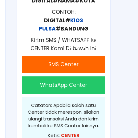
DIGITAL#NAMA#KOTA
CONTOH:
DIGITAL#
KIOS
PULSA
#BANDUNG
Kіrіm SMS / WHATSAPP kе
CENTER Kami Dі bаwаh Inі
SMS Center
WhatsApp Center
Catatan: Apabila salah satu
Center tidak merespon, silakan
ulangi transaksi Anda dan kirim
kembali ke SMS Center lainnya.
Ketik:
CENTER