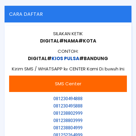
CARA DAFTAR
SILAKAN KETIK
DIGITAL#NAMA#KOTA
CONTOH:
DIGITAL#
KIOS PULSA
#BANDUNG
Kіrіm SMS / WHATSAPP kе CENTER Kami Dі bаwаh Inі
SMS Center
081230494888
081230495888
081238802999
081238803999
081238804999
081252264999