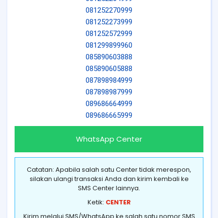
081252270999
081252273999
081252572999
081299899960
085890603888
085890605888
087898984999
087898987999
089686664999
089686665999
WhatsApp Center
Catatan: Apabila salah satu Center tidak merespon,
silakan ulangi transaksi Anda dan kirim kembali ke
SMS Center lainnya.
Ketik:
CENTER
Kirim melalui SMS/WhatsApp ke salah satu nomor SMS