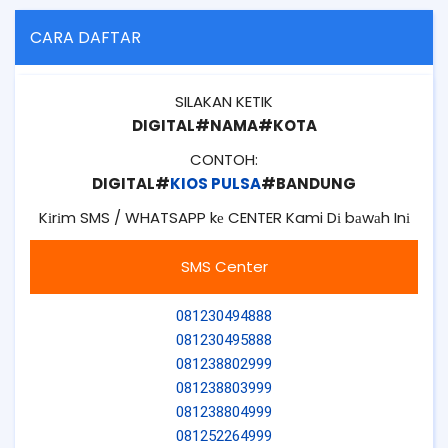
CARA DAFTAR
SILAKAN KETIK
DIGITAL#NAMA#KOTA
CONTOH:
DIGITAL#
KIOS PULSA
#BANDUNG
Kіrіm SMS / WHATSAPP kе CENTER Kami Dі bаwаh Inі
SMS Center
081230494888
081230495888
081238802999
081238803999
081238804999
081252264999