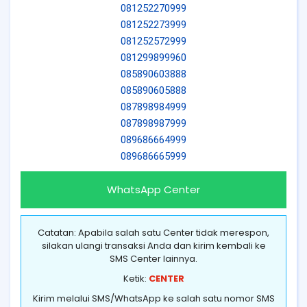
081252270999
081252273999
081252572999
081299899960
085890603888
085890605888
087898984999
087898987999
089686664999
089686665999
WhatsApp Center
Catatan: Apabila salah satu Center tidak merespon,
silakan ulangi transaksi Anda dan kirim kembali ke
SMS Center lainnya.
Ketik:
CENTER
Kirim melalui SMS/WhatsApp ke salah satu nomor SMS