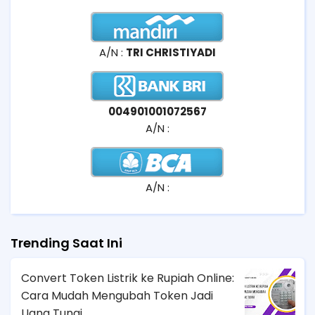
A/N :
TRI CHRISTIYADI
004901001072567
A/N :
A/N :
Trending Saat Ini
Convert Token Listrik ke Rupiah Online:
Cara Mudah Mengubah Token Jadi
Uang Tunai