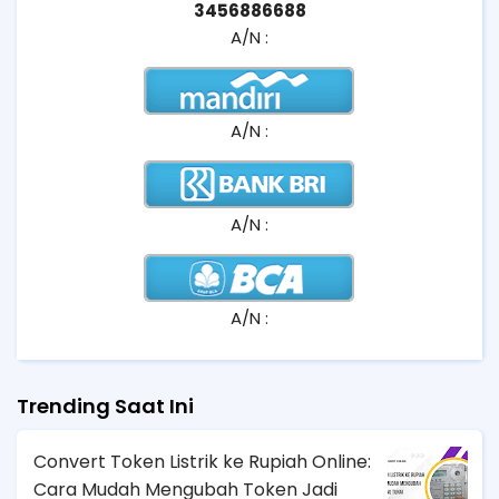
3456886688
A/N :
A/N :
A/N :
A/N :
Trending Saat Ini
Convert Token Listrik ke Rupiah Online:
Cara Mudah Mengubah Token Jadi