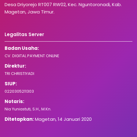
Desa Driyorejo RT007 RW02, Kec. Nguntoronadi, Kab.
Magetan, Jawa Timur.
Legalitas Server
Badan Usaha:
CV. DIGITAL PAYMENT ONLINE
Direktur:
TRI CHRISTIYADI
SIUP:
0220305211303
Notaris:
Nia Yuniastuti, S.H., M.Kn.
Ditetapkan:
Magetan, 14 Januari 2020