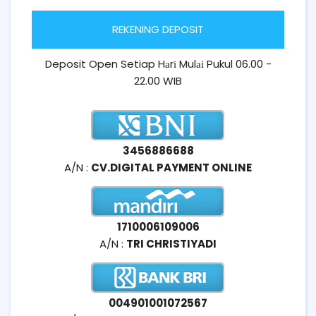
REKENING DEPOSIT
Deposit Open Setiap Hаrі Mulаі Pukul 06.00 -
22.00 WIB
3456886688
A/N :
CV.DIGITAL PAYMENT ONLINE
1710006109006
A/N :
TRI CHRISTIYADI
004901001072567