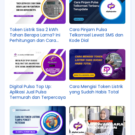
Token Listrik Sisa 2 kWh
Cara Pinjam Pulsa
Tahan Berapa Lama? Ini
Telkomsel Lewat SMS dan
Perhitungan dan Cara
Kode Dial
Menghematnya
Digital Pulsa Top Up:
Cara Mengisi Token Listrik
Aplikasi Jual Pulsa
yang Sudah Habis Total
Termurah dan Terpercaya