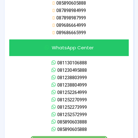
085890605888
087898984999
087898987999
089686664999
089686665999
WhatsApp Center
081130106888
081230495888
081238803999
081238804999
081252264999
081252270999
081252273999
081252572999
085890603888
085890605888