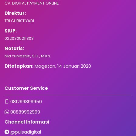
CV. DIGITAL PAYMENT ONLINE
Direktur:
TRI CHRISTIYADI
SIUP:
0220305211303
Notaris:
Nia Yuniastuti, S.H., M.Kn.
Ditetapkan:
Magetan, 14 Januari 2020
Customer Service
081299899950
08889992999
Channel Informasi
@pulsadigital