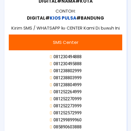
DIGITAL#NAMA#KOTA
CONTOH:
DIGITAL#
KIOS PULSA
#BANDUNG
Kіrіm SMS / WHATSAPP kе CENTER Kami Dі bаwаh Inі
SMS Center
081230494888
081230495888
081238802999
081238803999
081238804999
081252264999
081252270999
081252273999
081252572999
081299899960
085890603888