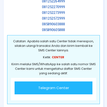
081252264999
081252270999
081252273999
081252572999
085890603888
085890605888
Catatan: Apabila salah satu Center tidak merespon,
silakan ulangi transaksi Anda dan kirim kembali ke
SMS Center lainnya.
Ketik:
CENTER
Kirim melalui SMS/WhatsApp ke salah satu nomor SMS
Center kami untuk mengetahui daftar SMS Center
yang sedang aktif.
Telegram Center