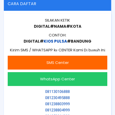
CARA DAFTAR
SILAKAN KETIK
DIGITAL#NAMA#KOTA
CONTOH:
DIGITAL#
KIOS PULSA
#BANDUNG
Kіrіm SMS / WHATSAPP kе CENTER Kami Dі bаwаh Inі
SMS Center
WhatsApp Center
081130106888
081230495888
081238803999
081238804999