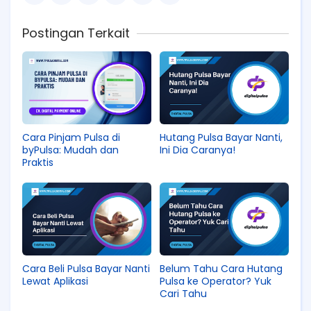
Postingan Terkait
Cara Pinjam Pulsa di
Hutang Pulsa Bayar Nanti,
byPulsa: Mudah dan
Ini Dia Caranya!
Praktis
Cara Beli Pulsa Bayar Nanti
Belum Tahu Cara Hutang
Lewat Aplikasi
Pulsa ke Operator? Yuk
Cari Tahu