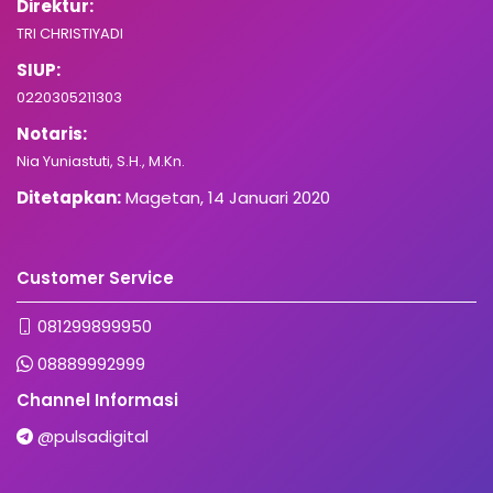
Direktur:
TRI CHRISTIYADI
SIUP:
0220305211303
Notaris:
Nia Yuniastuti, S.H., M.Kn.
Ditetapkan:
Magetan, 14 Januari 2020
Customer Service
081299899950
08889992999
Channel Informasi
@pulsadigital