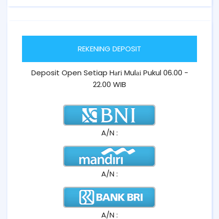
REKENING DEPOSIT
Deposit Open Setiap Hаrі Mulаі Pukul 06.00 -
22.00 WIB
A/N :
A/N :
A/N :