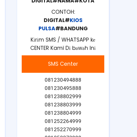
DIGITAL#NAMA#KOTA
CONTOH:
DIGITAL#
KIOS
PULSA
#BANDUNG
Kіrіm SMS / WHATSAPP kе
CENTER Kami Dі bаwаh Inі
SMS Center
081230494888
081230495888
081238802999
081238803999
081238804999
081252264999
081252270999