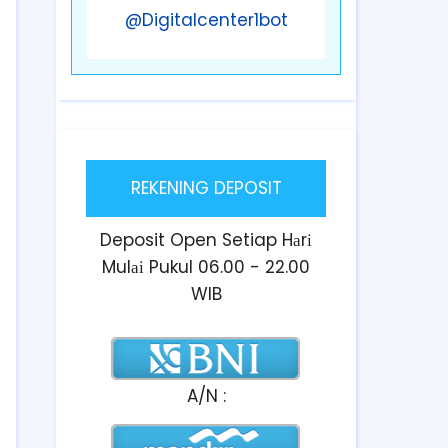
@Digitalcenter1bot
REKENING DEPOSIT
Deposit Open Setiap Hаrі
Mulаі Pukul 06.00 - 22.00
WIB
A/N :