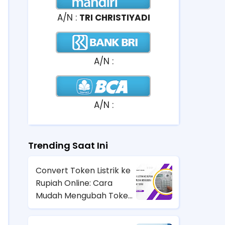
A/N :
TRI CHRISTIYADI
A/N :
A/N :
Trending Saat Ini
Convert Token Listrik ke
Rupiah Online: Cara
Mudah Mengubah Token
Jadi Uang Tunai