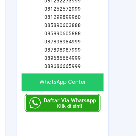
081252273999
081252572999
081299899960
085890603888
085890605888
087898984999
087898987999
089686664999
089686665999
WhatsApp Center