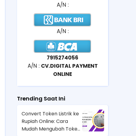
A/N :
A/N :
7915274056
A/N :
CV.DIGITAL PAYMENT
ONLINE
Trending Saat Ini
Convert Token Listrik ke
Rupiah Online: Cara
Mudah Mengubah Token