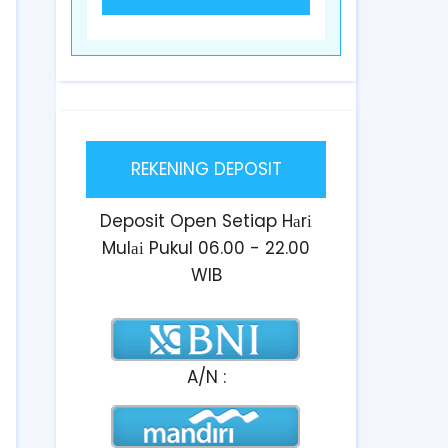
REKENING DEPOSIT
Deposit Open Setiap Hаrі
Mulаі Pukul 06.00 - 22.00
WIB
A/N :