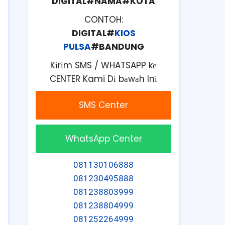
DIGITAL#NAMA#KOTA
CONTOH:
DIGITAL#
KIOS
PULSA
#BANDUNG
Kіrіm SMS / WHATSAPP kе
CENTER Kami Dі bаwаh Inі
SMS Center
WhatsApp Center
081130106888
081230495888
081238803999
081238804999
081252264999