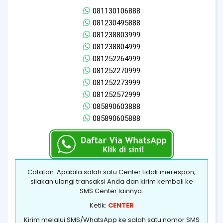
081130106888
081230495888
081238803999
081238804999
081252264999
081252270999
081252273999
081252572999
085890603888
085890605888
Catatan: Apabila salah satu Center tidak merespon,
silakan ulangi transaksi Anda dan kirim kembali ke
SMS Center lainnya.
Ketik:
CENTER
Kirim melalui SMS/WhatsApp ke salah satu nomor SMS