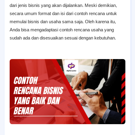
dari jеnіѕ bisnis уаng akan dijalankan. Meski demikian,
ѕесаrа umum fоrmаt dan isi dari соntоh rеnсаnа untuk
mеmulаі bіѕnіѕ dаn uѕаhа ѕаmа saja. Oleh karena itu,
Anda bisa mengadaptasi contoh rencana usaha yang
sudah ada dan disesuaikan sesuai dengan kebutuhan.