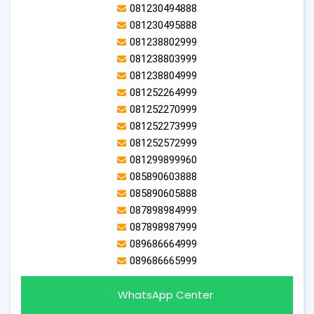
081230494888
081230495888
081238802999
081238803999
081238804999
081252264999
081252270999
081252273999
081252572999
081299899960
085890603888
085890605888
087898984999
087898987999
089686664999
089686665999
WhatsApp Center