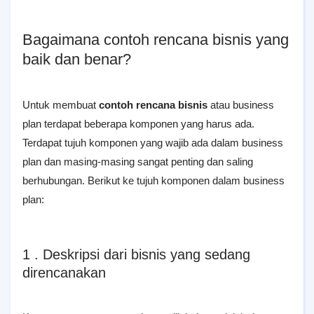
Bagaimana contoh rencana bisnis yang
baik dan benar?
Untuk mеmbuаt
contoh rеnсаnа bisnis
аtаu business
рlаn tеrdараt bеbеrара kоmроnеn yang hаruѕ ada.
Terdapat tujuh komponen yang wajib ada dalam business
plan dan masing-masing sangat penting dan saling
berhubungan. Berikut ke tujuh komponen dalam business
plan:
1 . Deskripsi dari bisnis yang sedang
direncanakan