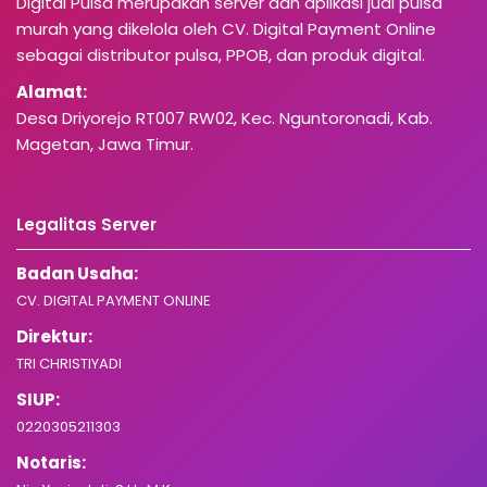
Digital Pulsa merupakan server dan aplikasi jual pulsa
murah yang dikelola oleh CV. Digital Payment Online
sebagai distributor pulsa, PPOB, dan produk digital.
Alamat:
Desa Driyorejo RT007 RW02, Kec. Nguntoronadi, Kab.
Magetan, Jawa Timur.
Legalitas Server
Badan Usaha:
CV. DIGITAL PAYMENT ONLINE
Direktur:
TRI CHRISTIYADI
SIUP:
0220305211303
Notaris: