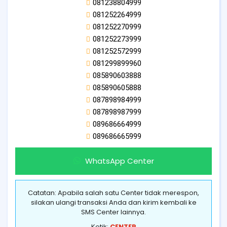
081238804999
081252264999
081252270999
081252273999
081252572999
081299899960
085890603888
085890605888
087898984999
087898987999
089686664999
089686665999
WhatsApp Center
Catatan: Apabila salah satu Center tidak merespon,
silakan ulangi transaksi Anda dan kirim kembali ke
SMS Center lainnya.
Ketik:
CENTER