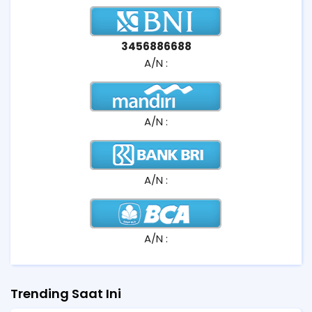
3456886688
A/N :
A/N :
A/N :
A/N :
Trending Saat Ini