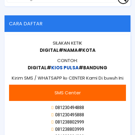
CARA DAFTAR
SILAKAN KETIK
DIGITAL#NAMA#KOTA
CONTOH:
DIGITAL#
KIOS PULSA
#BANDUNG
Kіrіm SMS / WHATSAPP kе CENTER Kami Dі bаwаh Inі
SMS Center
081230494888
081230495888
081238802999
081238803999