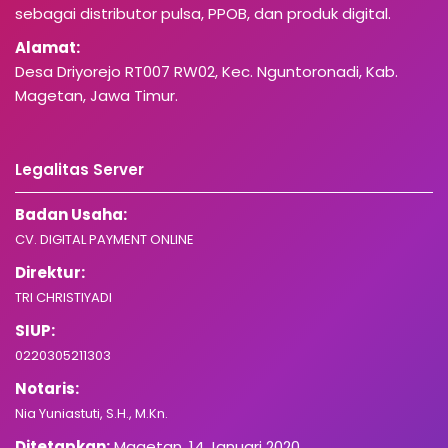
sebagai distributor pulsa, PPOB, dan produk digital.
Alamat:
Desa Driyorejo RT007 RW02, Kec. Nguntoronadi, Kab.
Magetan, Jawa Timur.
Legalitas Server
Badan Usaha:
CV. DIGITAL PAYMENT ONLINE
Direktur:
TRI CHRISTIYADI
SIUP:
0220305211303
Notaris:
Nia Yuniastuti, S.H., M.Kn.
Ditetapkan:
Magetan, 14 Januari 2020