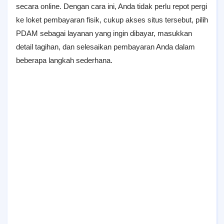
secara online. Dengan cara ini, Anda tidak perlu repot pergi
ke loket pembayaran fisik, cukup akses situs tersebut, pilih
PDAM sebagai layanan yang ingin dibayar, masukkan
detail tagihan, dan selesaikan pembayaran Anda dalam
beberapa langkah sederhana.