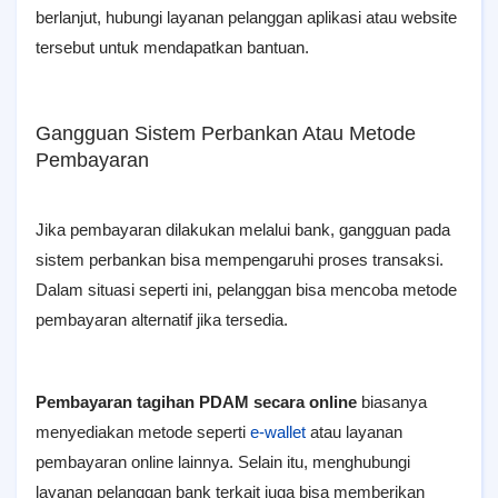
berlanjut, hubungi layanan pelanggan aplikasi atau website
tersebut untuk mendapatkan bantuan.
Gangguan Sistem Perbankan Atau Metode
Pembayaran
Jika pembayaran dilakukan melalui bank, gangguan pada
sistem perbankan bisa mempengaruhi proses transaksi.
Dalam situasi seperti ini, pelanggan bisa mencoba metode
pembayaran alternatif jika tersedia.
Pembayaran tagihan PDAM secara online
biasanya
menyediakan metode seperti
e-wallet
atau layanan
pembayaran online lainnya. Selain itu, menghubungi
layanan pelanggan bank terkait juga bisa memberikan