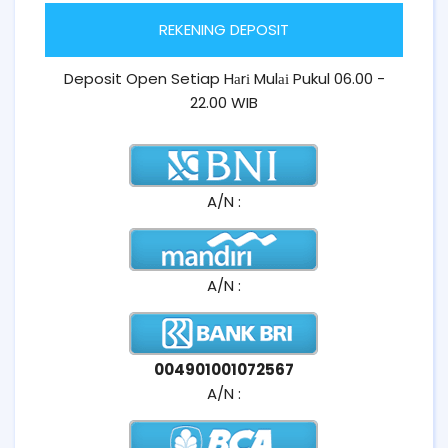
REKENING DEPOSIT
Deposit Open Setiap Hаrі Mulаі Pukul 06.00 -
22.00 WIB
A/N :
A/N :
004901001072567
A/N :