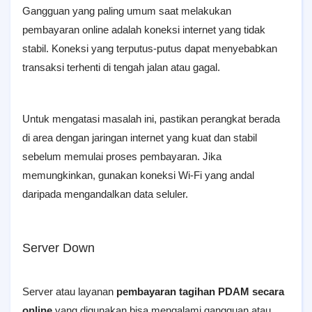
Gangguan yang paling umum saat melakukan
pembayaran online adalah koneksi internet yang tidak
stabil. Koneksi yang terputus-putus dapat menyebabkan
transaksi terhenti di tengah jalan atau gagal.
Untuk mengatasi masalah ini, pastikan perangkat berada
di area dengan jaringan internet yang kuat dan stabil
sebelum memulai proses pembayaran. Jika
memungkinkan, gunakan koneksi Wi-Fi yang andal
daripada mengandalkan data seluler.
Server Down
Server atau layanan
pembayaran tagihan PDAM secara
online
yang digunakan bisa mengalami gangguan atau