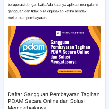
beroperasi de
ngan baik. Ada kalanya aplikasi mengalami
gangguan dan tidak bisa digunakan ketika hendak
melakukan pembayaran.
Daftar Gangguan Pembayaran Tagihan
PDAM Secara Online dan Solusi
Memperbaikinya