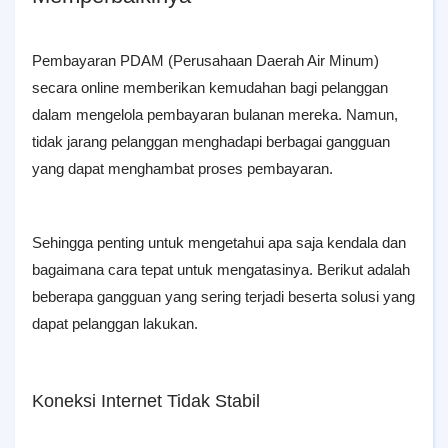
Pembayaran PDAM (Perusahaan Daerah Air Minum)
secara online memberikan kemudahan bagi pelanggan
dalam mengelola pembayaran bulanan mereka. Namun,
tidak jarang pelanggan menghadapi berbagai gangguan
yang dapat menghambat proses pembayaran.
Sehingga penting untuk mengetahui apa saja kendala dan
bagaimana cara tepat untuk mengatasinya. Berikut adalah
beberapa gangguan yang sering terjadi beserta solusi yang
dapat pelanggan lakukan.
Koneksi Internet Tidak Stabil