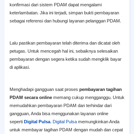
konfirmasi dari sistem PDAM dapat mengalami
keterlambatan. Jika ini terjadi, simpan bukti pembayaran
sebagai referensi dan hubungi layanan pelanggan PDAM.
Lalu pastikan pembayaran telah diterima dan dicatat oleh
petugas. Untuk mencegah hal ini, sebaiknya selesaikan
pembayaran dengan segera ketika sudah mengklik bayar
di aplikasi.
Menghadapi gangguan saat proses
pembayaran tagihan
PDAM secara online
memang cukup mengganggu. Untuk
memudahkan pembayaran PDAM dan terhindar dari
gangguan, Anda bisa menggunakan layanan online
seperti
Digital Pulsa
.
Digital Pulsa
memungkinkan Anda
untuk membayar tagihan PDAM dengan mudah dan cepat