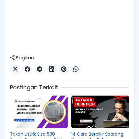
Bagikan:
Postingan Terkait
Token Listrik Sisa 500
14 Cara Berpikir Seorang