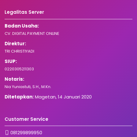
Legalitas Server
Badan Usaha:
CV. DIGITAL PAYMENT ONLINE
Direktur:
TRI CHRISTIYADI
SIUP:
0220305211303
Notaris:
Nia Yuniastuti, S.H., M.Kn.
Ditetapkan:
Magetan, 14 Januari 2020
Customer Service
081299899950