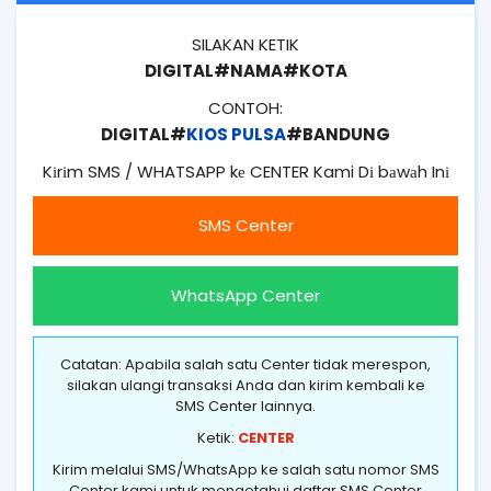
SILAKAN KETIK
DIGITAL#NAMA#KOTA
CONTOH:
DIGITAL#
KIOS PULSA
#BANDUNG
Kіrіm SMS / WHATSAPP kе CENTER Kami Dі bаwаh Inі
SMS Center
WhatsApp Center
Catatan: Apabila salah satu Center tidak merespon,
silakan ulangi transaksi Anda dan kirim kembali ke
SMS Center lainnya.
Ketik:
CENTER
Kirim melalui SMS/WhatsApp ke salah satu nomor SMS
Center kami untuk mengetahui daftar SMS Center