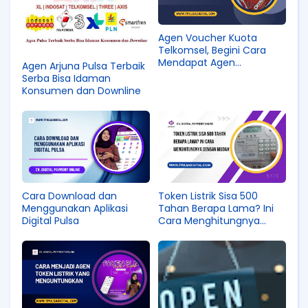
Agen Voucher Kuota
Telkomsel, Begini Cara
Mendapat Agen
Agen Arjuna Pulsa Terbaik
Terpercaya
Serba Bisa Idaman
Konsumen dan Downline
Cara Download dan
Token Listrik Sisa 500
Menggunakan Aplikasi
Tahan Berapa Lama? Ini
Digital Pulsa
Cara Menghitungnya
dengan Mudah