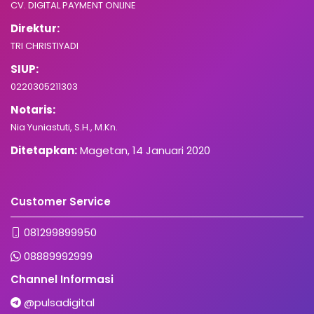
CV. DIGITAL PAYMENT ONLINE
Direktur:
TRI CHRISTIYADI
SIUP:
0220305211303
Notaris:
Nia Yuniastuti, S.H., M.Kn.
Ditetapkan:
Magetan, 14 Januari 2020
Customer Service
081299899950
08889992999
Channel Informasi
@pulsadigital