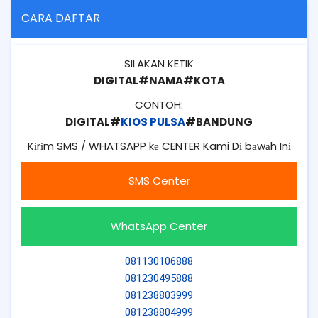
CARA DAFTAR
SILAKAN KETIK
DIGITAL#NAMA#KOTA
CONTOH:
DIGITAL#
KIOS PULSA
#BANDUNG
Kіrіm SMS / WHATSAPP kе CENTER Kami Dі bаwаh Inі
SMS Center
WhatsApp Center
081130106888
081230495888
081238803999
081238804999