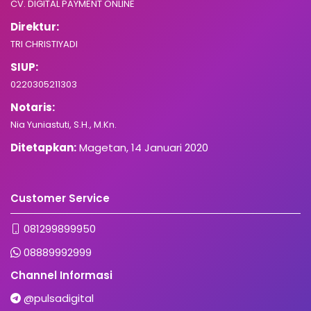
CV. DIGITAL PAYMENT ONLINE
Direktur:
TRI CHRISTIYADI
SIUP:
0220305211303
Notaris:
Nia Yuniastuti, S.H., M.Kn.
Ditetapkan:
Magetan, 14 Januari 2020
Customer Service
081299899950
08889992999
Channel Informasi
@pulsadigital