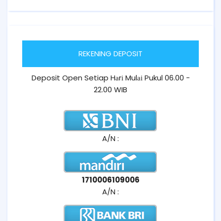
REKENING DEPOSIT
Deposit Open Setiap Hаrі Mulаі Pukul 06.00 -
22.00 WIB
A/N :
1710006109006
A/N :