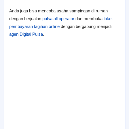
Anda juga bisa mencoba usaha sampingan di rumah
dengan berjualan
pulsa all operator
dan membuka
loket
pembayaran tagihan online
dengan bergabung menjadi
agen Digital Pulsa
.