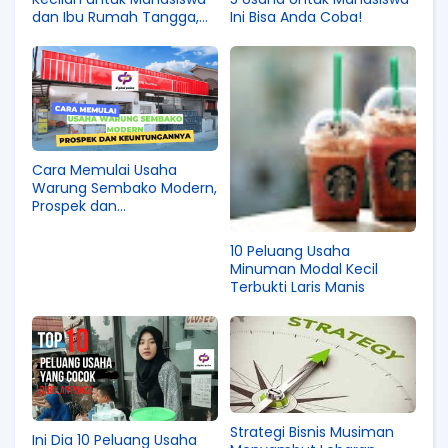
dan Ibu Rumah Tangga,
Ini Bisa Anda Coba!
Serta Tips Agar
Berkembang dan Tahan
Lama
Cara Memulai Usaha
Warung Sembako Modern,
Prospek dan
Keuntungannya
10 Peluang Usaha
Minuman Modal Kecil
Terbukti Laris Manis
Strategi Bisnis Musiman
Ini Dia 10 Peluang Usaha