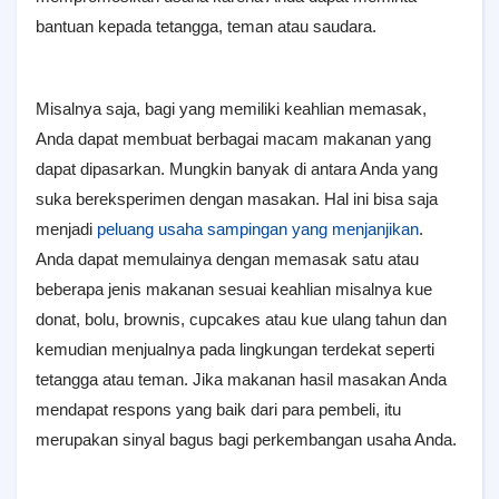
bantuan kepada tetangga, teman atau saudara.
Misalnya saja, bagi yang memiliki keahlian memasak,
Anda dapat membuat berbagai macam makanan yang
dapat dipasarkan. Mungkin banyak di antara Anda yang
suka bereksperimen dengan masakan. Hal ini bisa saja
menjadi
peluang usaha sampingan yang menjanjikan
.
Anda dapat memulainya dengan memasak satu atau
beberapa jenis makanan sesuai keahlian misalnya kue
donat, bolu, brownis, cupcakes atau kue ulang tahun dan
kemudian menjualnya pada lingkungan terdekat seperti
tetangga atau teman. Jika makanan hasil masakan Anda
mendapat respons yang baik dari para pembeli, itu
merupakan sinyal bagus bagi perkembangan usaha Anda.