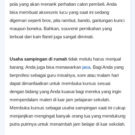
pola yang akan menarik perhatian calon pembeli. Anda
bisa membuat aksesoris lucu yang saat ini sedang
digemari seperti bros, pita rambut, bando, gantungan kunci
maupun boneka. Bahkan, souvenir pernikahan yang
terbuat dari kain flanel juga sangat diminati.
Usaha sampingan di rumah
tidak melulu harus menjual
barang. Anda juga bisa menawarkan
jasa
. Bagi Anda yang
berprofesi sebagai guru misalnya, sore atau malam hari
dapat dimanfaatkan untuk membuka kursus sesuai
dengan bidang yang Anda kuasai bagi mereka yang ingin
memperdalam materi di luar jam pelajaran sekolah.
Membuka kursus sebagai usaha sampingan saat ini cukup
menjanjikan mengingat banyak orang tua yang mendukung
putra putrinya untuk menambah jam belajar di luar sekolah.