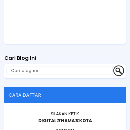
Cari Blog Ini
CARA DAFTAR
SILAKAN KETIK
DIGITAL#NAMA#KOTA