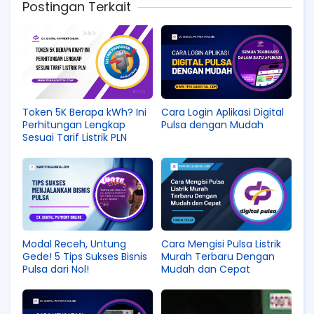
Postingan Terkait
Token 5K Berapa kWh? Ini
Cara Login Aplikasi Digital
Perhitungan Lengkap
Pulsa dengan Mudah
Sesuai Tarif Listrik PLN
Modal Receh, Untung
Cara Mengisi Pulsa Listrik
Gede! 5 Tips Sukses Bisnis
Murah Terbaru Dengan
Pulsa dari Nol!
Mudah dan Cepat