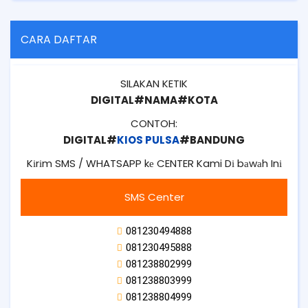
CARA DAFTAR
SILAKAN KETIK
DIGITAL#NAMA#KOTA
CONTOH:
DIGITAL#
KIOS PULSA
#BANDUNG
Kіrіm SMS / WHATSAPP kе CENTER Kami Dі bаwаh Inі
SMS Center
081230494888
081230495888
081238802999
081238803999
081238804999