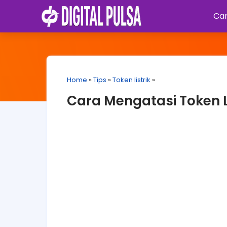
Car
Home
»
Tips
»
Token listrik
»
Cara Mengatasi Token Li