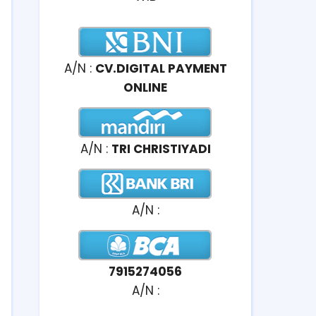
A/N :
CV.DIGITAL PAYMENT
ONLINE
A/N :
TRI CHRISTIYADI
A/N :
7915274056
A/N :