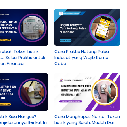
ubah Token Listrik
Cara Praktis Hutang Pulsa
g: Solusi Praktis untuk
Indosat yang Wajib Kamu
an Finansial
Coba!
strik Bisa Hangus?
Cara Menghapus Nomor Token
njelasannya Berikut Ini
Listrik yang Salah, Mudah Dan