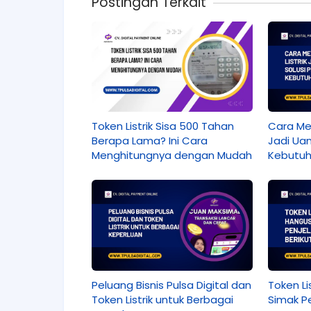
Postingan Terkait
Token Listrik Sisa 500 Tahan
Cara Mer
Berapa Lama? Ini Cara
Jadi Uan
Menghitungnya dengan Mudah
Kebutuh
Peluang Bisnis Pulsa Digital dan
Token Li
Token Listrik untuk Berbagai
Simak Pe