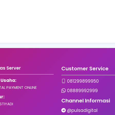
tas Server
Customer Service
 Usaha:
081299899950
ITAL PAYMENT ONLINE
08889992999
ur:
Channel Informasi
STIYADI
@pulsadigital