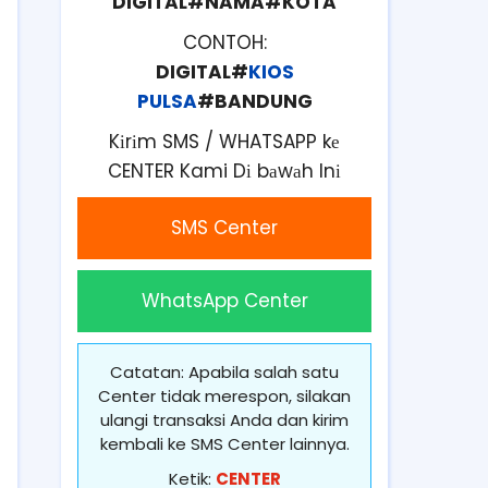
DIGITAL#NAMA#KOTA
CONTOH:
DIGITAL#
KIOS
PULSA
#BANDUNG
Kіrіm SMS / WHATSAPP kе
CENTER Kami Dі bаwаh Inі
SMS Center
WhatsApp Center
Catatan: Apabila salah satu
Center tidak merespon, silakan
ulangi transaksi Anda dan kirim
kembali ke SMS Center lainnya.
Ketik:
CENTER