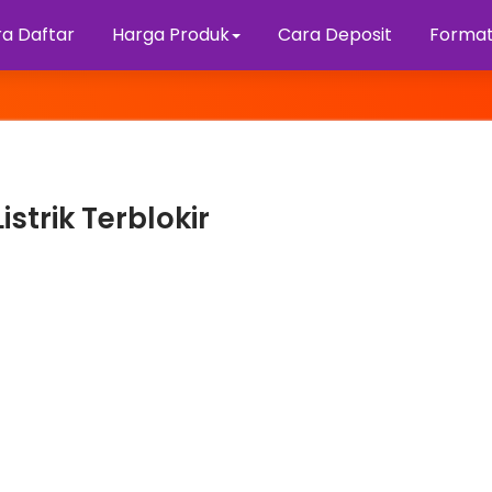
a Daftar
Harga Produk
Cara Deposit
Format
strik Terblokir