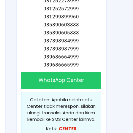
081252273999
081252572999
081299899960
085890603888
085890605888
087898984999
087898987999
089686664999
089686665999
WhatsApp Center
Catatan: Apabila salah satu
Center tidak merespon, silakan
ulangi transaksi Anda dan kirim
kembali ke SMS Center lainnya.
Ketik:
CENTER