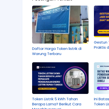
Gestun T
Praktis
Daftar Harga Token listrik di
Warung Terbaru
Token Listrik 5 kWh Tahan
Ini Bata
Berapa Lama? Berikut Cara
Token Li