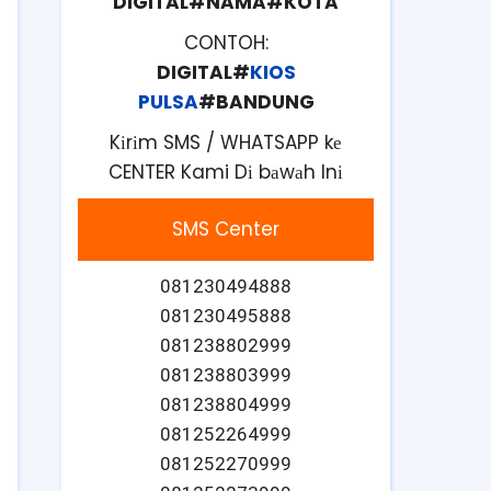
DIGITAL#NAMA#KOTA
CONTOH:
DIGITAL#
KIOS
PULSA
#BANDUNG
Kіrіm SMS / WHATSAPP kе
CENTER Kami Dі bаwаh Inі
SMS Center
081230494888
081230495888
081238802999
081238803999
081238804999
081252264999
081252270999