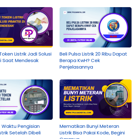
oken Listrik Jadi Solusi
Beli Pulsa Listrik 20 Ribu Dapat
 di Saat Mendesak
Berapa KwH? Cek
Penjelasannya
s Waktu Pengisian
Mematikan Bunyi Meteran
strik Setelah Dibeli
Listrik Bisa Pakai Kode, Begini