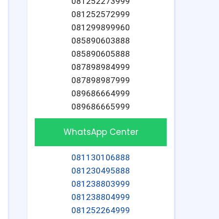
081252273999
081252572999
081299899960
085890603888
085890605888
087898984999
087898987999
089686664999
089686665999
WhatsApp Center
081130106888
081230495888
081238803999
081238804999
081252264999