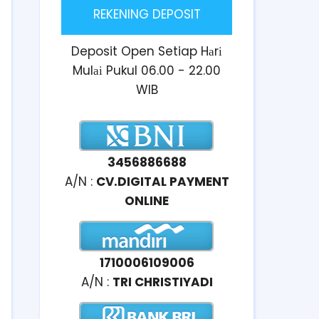
REKENING DEPOSIT
Deposit Open Setiap Hаrі
Mulаі Pukul 06.00 - 22.00
WIB
3456886688
A/N :
CV.DIGITAL PAYMENT
ONLINE
1710006109006
A/N :
TRI CHRISTIYADI