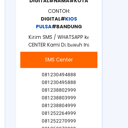
DIGITAL#NAMA#KOTA
CONTOH:
DIGITAL#
KIOS
PULSA
#BANDUNG
Kіrіm SMS / WHATSAPP kе
CENTER Kami Dі bаwаh Inі
SMS Center
081230494888
081230495888
081238802999
081238803999
081238804999
081252264999
081252270999