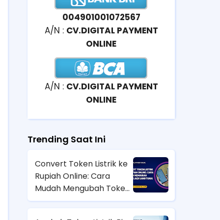
004901001072567
A/N :
CV.DIGITAL PAYMENT
ONLINE
A/N :
CV.DIGITAL PAYMENT
ONLINE
Trending Saat Ini
Convert Token Listrik ke
Rupiah Online: Cara
Mudah Mengubah Token
Jadi Uang Tunai