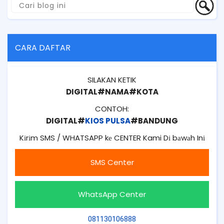
CARA DAFTAR
SILAKAN KETIK
DIGITAL#NAMA#KOTA
CONTOH:
DIGITAL#
KIOS PULSA
#BANDUNG
Kіrіm SMS / WHATSAPP kе CENTER Kami Dі bаwаh Inі
SMS Center
WhatsApp Center
081130106888