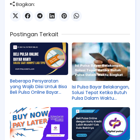
Bagikan:
Postingan Terkait
Beberapa Persyaratan
yang Wajib Diisi Untuk Bisa
Isi Pulsa Bayar Belakangan,
Beli Pulsa Online Bayar
Solusi Tepat Ketika Butuh
Nanti
Pulsa Dalam Waktu
Singkat