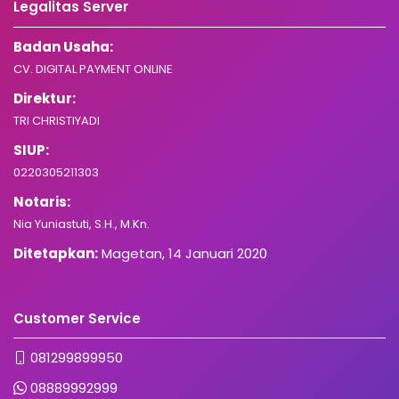
Legalitas Server
Badan Usaha:
CV. DIGITAL PAYMENT ONLINE
Direktur:
TRI CHRISTIYADI
SIUP:
0220305211303
Notaris:
Nia Yuniastuti, S.H., M.Kn.
Ditetapkan:
Magetan, 14 Januari 2020
Customer Service
081299899950
08889992999