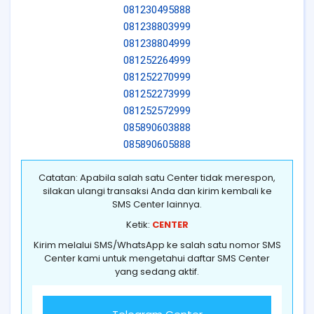
081230495888
081238803999
081238804999
081252264999
081252270999
081252273999
081252572999
085890603888
085890605888
Catatan: Apabila salah satu Center tidak merespon,
silakan ulangi transaksi Anda dan kirim kembali ke
SMS Center lainnya.
Ketik:
CENTER
Kirim melalui SMS/WhatsApp ke salah satu nomor SMS
Center kami untuk mengetahui daftar SMS Center
yang sedang aktif.