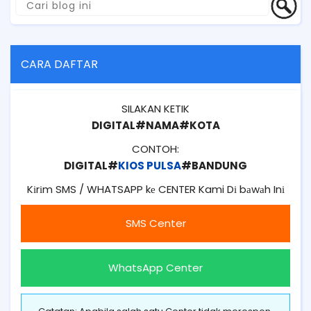
CARA DAFTAR
SILAKAN KETIK
DIGITAL#NAMA#KOTA
CONTOH:
DIGITAL#
KIOS PULSA
#BANDUNG
Kіrіm SMS / WHATSAPP kе CENTER Kami Dі bаwаh Inі
SMS Center
WhatsApp Center