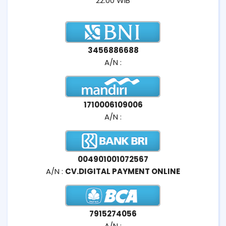
22.00 WIB
3456886688
A/N :
1710006109006
A/N :
004901001072567
A/N :
CV.DIGITAL PAYMENT ONLINE
7915274056
A/N :