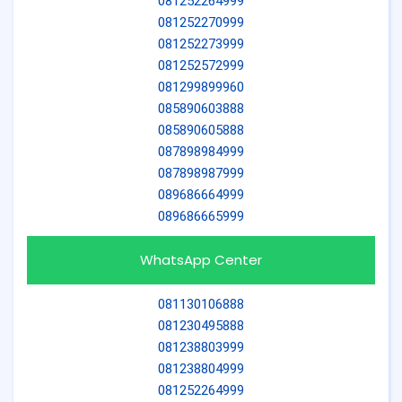
081252264999
081252270999
081252273999
081252572999
081299899960
085890603888
085890605888
087898984999
087898987999
089686664999
089686665999
WhatsApp Center
081130106888
081230495888
081238803999
081238804999
081252264999