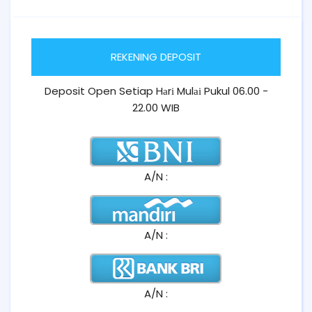
REKENING DEPOSIT
Deposit Open Setiap Hаrі Mulаі Pukul 06.00 -
22.00 WIB
A/N :
A/N :
A/N :