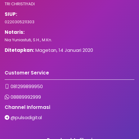
TRI CHRISTIYADI
SIUP:
0220305211303
Notaris:
Nia Yuniastuti, S.H., M.Kn.
Ditetapkan:
Magetan, 14 Januari 2020
Customer Service
081299899950
08889992999
Channel Informasi
@pulsadigital