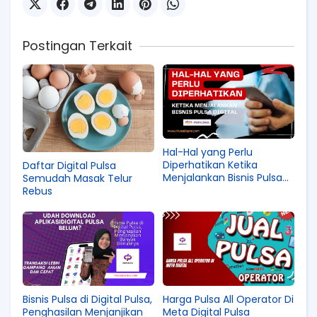
Postingan Terkait
Hal-Hal yang Perlu
Diperhatikan Ketika
Daftar Digital Pulsa
Menjalankan Bisnis Pulsa
Semudah Masak Telur
Digital
Rebus
Bisnis Pulsa di Digital Pulsa,
Harga Pulsa All Operator Di
Penghasilan Menjanjikan
Meta Digital Pulsa