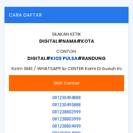
CARA DAFTAR
SILAKAN KETIK
DIGITAL#NAMA#KOTA
CONTOH:
DIGITAL#
KIOS PULSA
#BANDUNG
Kіrіm SMS / WHATSAPP kе CENTER Kami Dі bаwаh Inі
SMS Center
081230494888
081230495888
081238802999
081238803999
081238804999