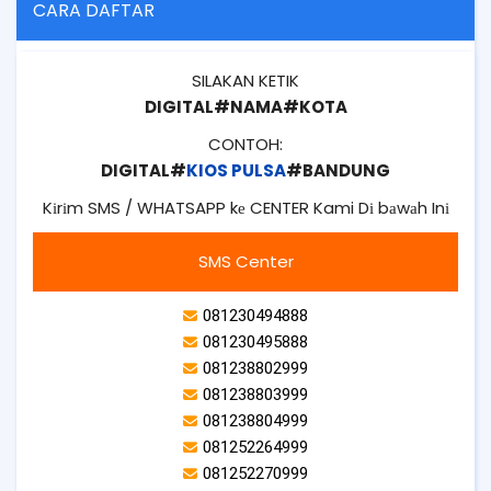
CARA DAFTAR
SILAKAN KETIK
DIGITAL#NAMA#KOTA
CONTOH:
DIGITAL#
KIOS PULSA
#BANDUNG
Kіrіm SMS / WHATSAPP kе CENTER Kami Dі bаwаh Inі
SMS Center
081230494888
081230495888
081238802999
081238803999
081238804999
081252264999
081252270999