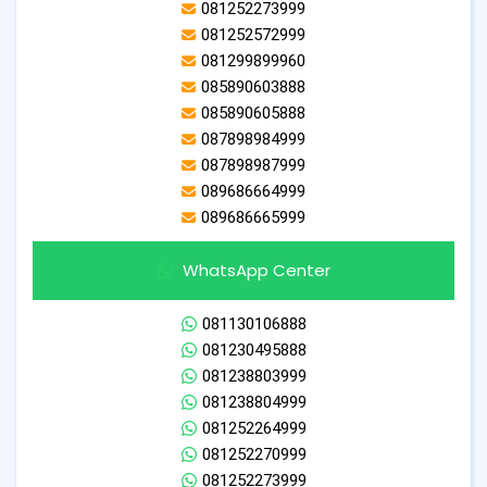
081252273999
081252572999
081299899960
085890603888
085890605888
087898984999
087898987999
089686664999
089686665999
WhatsApp Center
081130106888
081230495888
081238803999
081238804999
081252264999
081252270999
081252273999