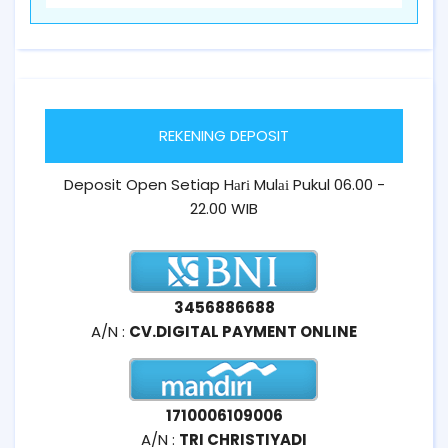
REKENING DEPOSIT
Deposit Open Setiap Hаrі Mulаі Pukul 06.00 -
22.00 WIB
3456886688
A/N :
CV.DIGITAL PAYMENT ONLINE
1710006109006
A/N :
TRI CHRISTIYADI