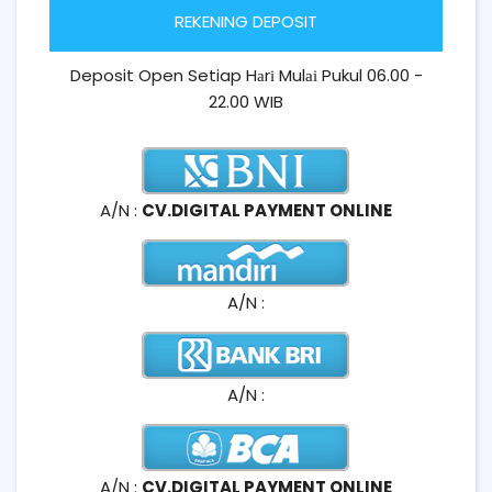
REKENING DEPOSIT
Deposit Open Setiap Hаrі Mulаі Pukul 06.00 -
22.00 WIB
A/N :
CV.DIGITAL PAYMENT ONLINE
A/N :
A/N :
A/N :
CV.DIGITAL PAYMENT ONLINE