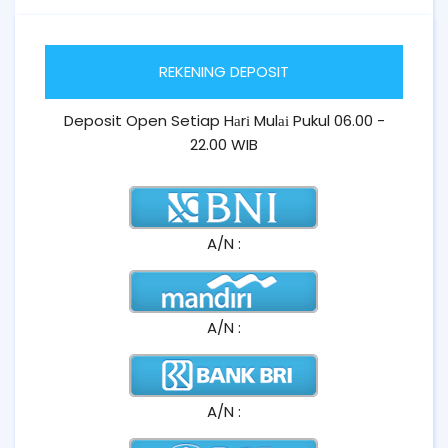
REKENING DEPOSIT
Deposit Open Setiap Hаrі Mulаі Pukul 06.00 -
22.00 WIB
A/N :
A/N :
A/N :