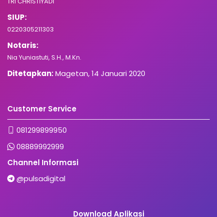
TRI CHRISTIYADI
SIUP:
0220305211303
Notaris:
Nia Yuniastuti, S.H., M.Kn.
Ditetapkan:
Magetan, 14 Januari 2020
Customer Service
081299899950
08889992999
Channel Informasi
@pulsadigital
Download Aplikasi