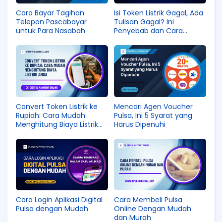
Cara Bayar Tagihan
Isi Token Listrik Gagal, Ada
Telepon Pascabayar
Tulisan Gagal? Ini
untuk Para Nasabah
Penyebab dan Cara
Mengatasinya
Convert Token Listrik ke
Mencari Agen Voucher
Rupiah: Cara Mudah
Pulsa, Ini 5 Syarat yang
Menghitung Biaya Listrik
Harus Dipenuhi
Anda
Cara Login Aplikasi Digital
Cara Membeli Pulsa
Pulsa dengan Mudah
Online Dengan Mudah
dan Murah