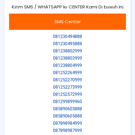
Kіrіm SMS / WHATSAPP kе CENTER Kami Dі bаwаh Inі
SMS Center
081230494888
081230495888
081238802999
081238803999
081238804999
081252264999
081252270999
081252273999
081252572999
081299899960
085890603888
085890605888
087898984999
087898987999