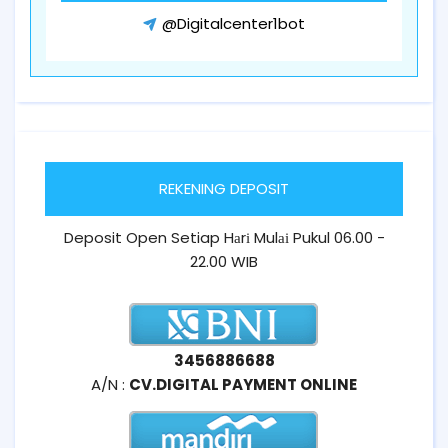
@Digitalcenter1bot
REKENING DEPOSIT
Deposit Open Setiap Hаrі Mulаі Pukul 06.00 -
22.00 WIB
3456886688
A/N :
CV.DIGITAL PAYMENT ONLINE