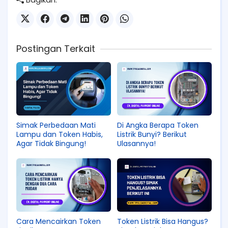
Postingan Terkait
Simak Perbedaan Mati
Di Angka Berapa Token
Lampu dan Token Habis,
Listrik Bunyi? Berikut
Agar Tidak Bingung!
Ulasannya!
Cara Mencairkan Token
Token Listrik Bisa Hangus?