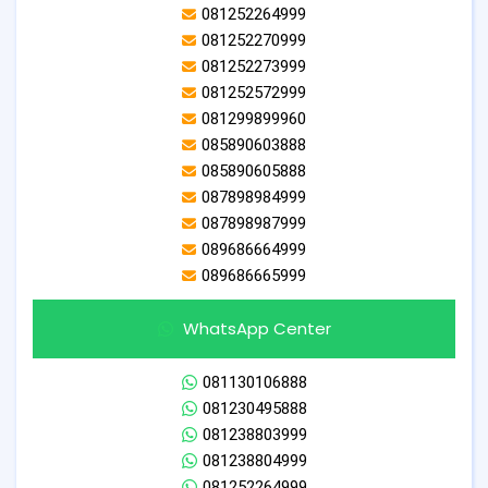
081252264999
081252270999
081252273999
081252572999
081299899960
085890603888
085890605888
087898984999
087898987999
089686664999
089686665999
WhatsApp Center
081130106888
081230495888
081238803999
081238804999
081252264999