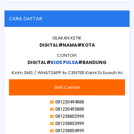
CARA DAFTAR
SILAKAN KETIK
DIGITAL#NAMA#KOTA
CONTOH:
DIGITAL#
KIOS PULSA
#BANDUNG
Kіrіm SMS / WHATSAPP kе CENTER Kami Dі bаwаh Inі
SMS Center
081230494888
081230495888
081238802999
081238803999
081238804999