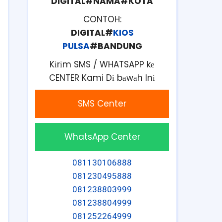
DIGITAL#NAMA#KOTA
CONTOH:
DIGITAL#
KIOS
PULSA
#BANDUNG
Kіrіm SMS / WHATSAPP kе
CENTER Kami Dі bаwаh Inі
SMS Center
WhatsApp Center
081130106888
081230495888
081238803999
081238804999
081252264999