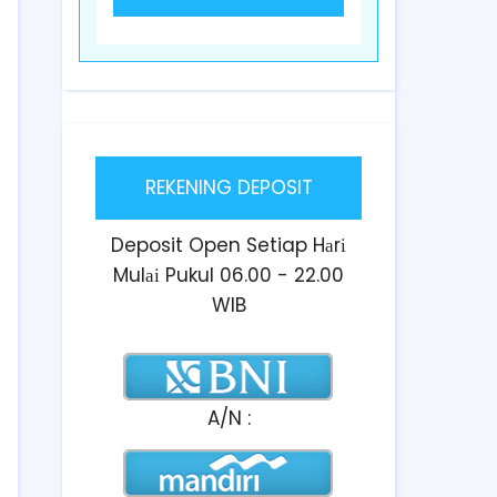
REKENING DEPOSIT
Deposit Open Setiap Hаrі
Mulаі Pukul 06.00 - 22.00
WIB
A/N :