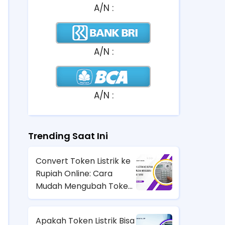
A/N :
A/N :
A/N :
Trending Saat Ini
Convert Token Listrik ke
Rupiah Online: Cara
Mudah Mengubah Token
Jadi Uang Tunai
Apakah Token Listrik Bisa