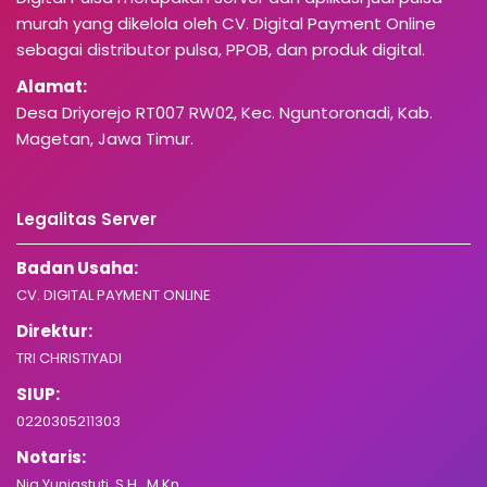
murah yang dikelola oleh CV. Digital Payment Online
sebagai distributor pulsa, PPOB, dan produk digital.
Alamat:
Desa Driyorejo RT007 RW02, Kec. Nguntoronadi, Kab.
Magetan, Jawa Timur.
Legalitas Server
Badan Usaha:
CV. DIGITAL PAYMENT ONLINE
Direktur:
TRI CHRISTIYADI
SIUP:
0220305211303
Notaris:
Nia Yuniastuti, S.H., M.Kn.