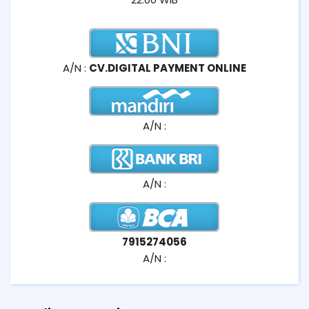
A/N :
CV.DIGITAL PAYMENT ONLINE
A/N :
A/N :
7915274056
A/N :