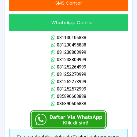
SMS Center
WhatsApp Center
081130106888
081230495888
081238803999
081238804999
081252264999
081252270999
081252273999
081252572999
085890603888
085890605888
Catatan: Apabila salah satu Center tidak merespon,