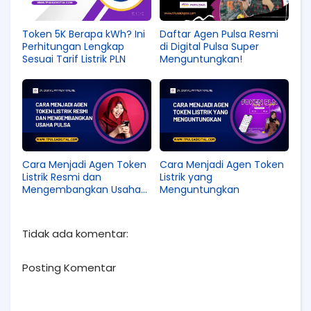
Token 5K Berapa kWh? Ini
Daftar Agen Pulsa Resmi
Perhitungan Lengkap
di Digital Pulsa Super
Sesuai Tarif Listrik PLN
Menguntungkan!
Cara Menjadi Agen Token
Cara Menjadi Agen Token
Listrik Resmi dan
Listrik yang
Mengembangkan Usaha
Menguntungkan
Pulsa
Tidak ada komentar:
Posting Komentar