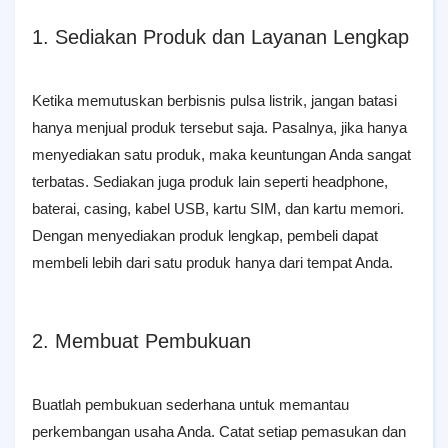
1. Sediakan Produk dan Layanan Lengkap
Ketika memutuskan berbisnis pulsa listrik, jangan batasi
hanya menjual produk tersebut saja. Pasalnya, jika hanya
menyediakan satu produk, maka keuntungan Anda sangat
terbatas. Sediakan juga produk lain seperti headphone,
baterai, casing, kabel USB, kartu SIM, dan kartu memori.
Dengan menyediakan produk lengkap, pembeli dapat
membeli lebih dari satu produk hanya dari tempat Anda.
2. Membuat Pembukuan
Buatlah pembukuan sederhana untuk memantau
perkembangan usaha Anda. Catat setiap pemasukan dan