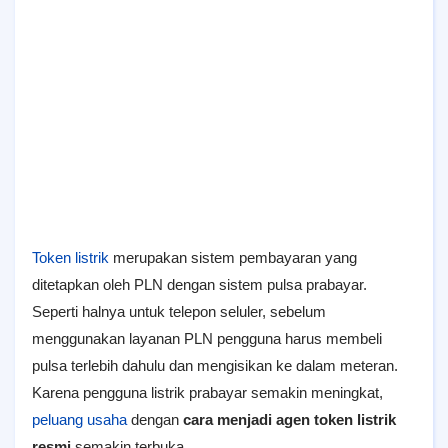
Token listrik
merupakan sistem pembayaran yang
ditetapkan oleh PLN dengan sistem pulsa prabayar.
Seperti halnya untuk telepon seluler, sebelum
menggunakan layanan PLN pengguna harus membeli
pulsa terlebih dahulu dan mengisikan ke dalam meteran.
Karena pengguna listrik prabayar semakin meningkat,
peluang usaha
dengan
cara menjadi agen token listrik
resmi
semakin terbuka.