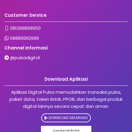
Customer Service
081299899950
08889992999
Channel Informasi
@pulsadigital
Download Aplikasi
Aplikasi Digital Pulsa memudahkan transaksi pulsa,
paket data, token listrik, PPOB, dan berbagai produk
digital lainnya secara cepat dan aman.
DOWNLOAD SEKARANG