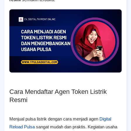
Cara Mendaftar Agen Token Listrik
Resmi
Menjual pulsa listrik dengan cara menjadi agen
Digital
Reload Pulsa
sangat mudah dan praktis. Kegiatan usaha