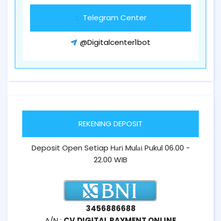
Telegram Center
@Digitalcenter1bot
REKENING DEPOSIT
Deposit Open Setiap Hаrі Mulаі Pukul 06.00 -
22.00 WIB
3456886688
A/N :
CV.DIGITAL PAYMENT ONLINE