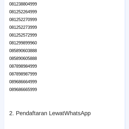
081238804999
081252264999
081252270999
081252273999
081252572999
081299899960
085890603888
085890605888
087898984999
087898987999
089686664999
089686665999
2. Pendaftaran LewatWhatsApp