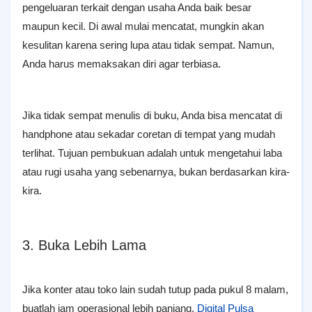
pengeluaran terkait dengan usaha Anda baik besar
maupun kecil. Di awal mulai mencatat, mungkin akan
kesulitan karena sering lupa atau tidak sempat. Namun,
Anda harus memaksakan diri agar terbiasa.
Jika tidak sempat menulis di buku, Anda bisa mencatat di
handphone atau sekadar coretan di tempat yang mudah
terlihat. Tujuan pembukuan adalah untuk mengetahui laba
atau rugi usaha yang sebenarnya, bukan berdasarkan kira-
kira.
3. Buka Lebih Lama
Jika konter atau toko lain sudah tutup pada pukul 8 malam,
buatlah jam operasional lebih panjang.
Digital Pulsa