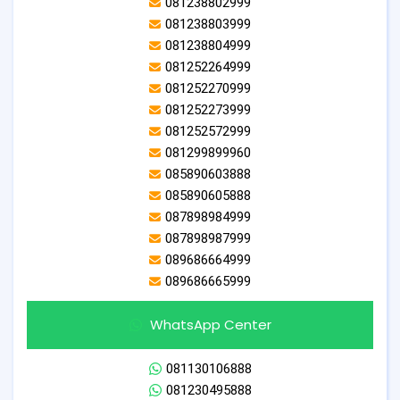
081238802999
081238803999
081238804999
081252264999
081252270999
081252273999
081252572999
081299899960
085890603888
085890605888
087898984999
087898987999
089686664999
089686665999
WhatsApp Center
081130106888
081230495888