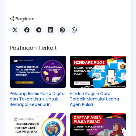
Bagikan:
Postingan Terkait
Peluang Bisnis Pulsa Digital
Hindari Rugi! 5 Cara
dan Token Listrik untuk
Terbaik Memulai Usaha
Berbagai Keperluan
Agen Pulsa