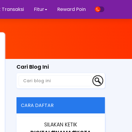
 Transaksi
Fitur
Reward Poin
Cari Blog Ini
CARA DAFTAR
SILAKAN KETIK