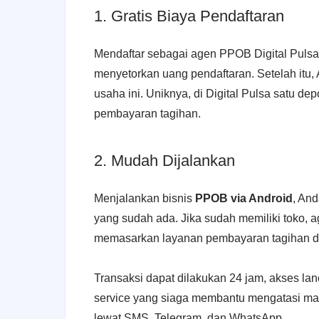
1. Gratis Biaya Pendaftaran
Mendaftar sebagai agen PPOB Digital Pulsa,
menyetorkan uang pendaftaran. Setelah itu,
usaha ini. Uniknya, di Digital Pulsa satu d
pembayaran tagihan.
2. Mudah Dijalankan
Menjalankan bisnis
PPOB via Android
, And
yang sudah ada. Jika sudah memiliki toko, a
memasarkan layanan pembayaran tagihan d
Transaksi dapat dilakukan 24 jam, akses lan
service yang siaga membantu mengatasi masa
lewat SMS, Telegram, dan WhatsApp.