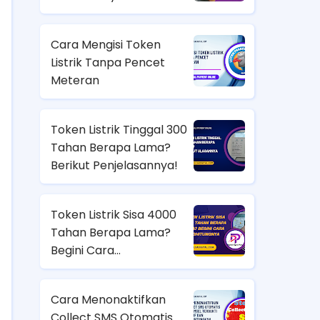
Cara Mengisi Token
Listrik Tanpa Pencet
Meteran
Token Listrik Tinggal 300
Tahan Berapa Lama?
Berikut Penjelasannya!
Token Listrik Sisa 4000
Tahan Berapa Lama?
Begini Cara
Menghitungnya
Cara Menonaktifkan
Collect SMS Otomatis