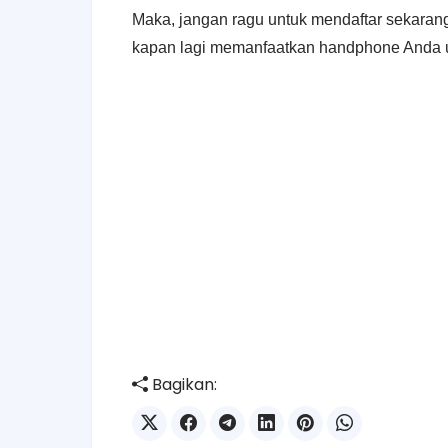
Maka, jangan ragu untuk mendaftar sekarang 
kapan lagi memanfaatkan handphone Anda u
Bagikan: