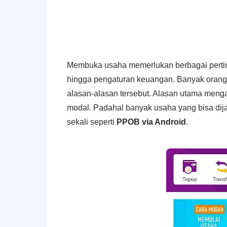
Membuka usaha memerlukan berbagai pertim
hingga pengaturan keuangan. Banyak orang 
alasan-alasan tersebut. Alasan utama men
modal. Padahal banyak usaha yang bisa dij
sekali seperti
PPOB via Android
.