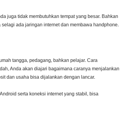
a juga tidak membutuhkan tempat yang besar. Bahkan
a selagi ada jaringan internet dan membawa handphone.
rumah tangga, pedagang, bahkan pelajar. Cara
udah, Anda akan diajari bagaimana caranya menjalankan
sit dan usaha bisa dijalankan dengan lancar.
ndroid serta koneksi internet yang stabil, bisa
.